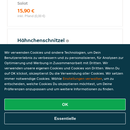
Salat
15,90 €
inkl. Pfand (0,00 €)
Hähnchenschnitzel
2stk in Mandelkruste,Preiselbeersauce und
Wir verwenden Cookies und andere Technologien, um Dein
Pommes dazu Beilagensalat
Benutzererlebnis zu verbessern und zu personalisieren, für Analysen zur
17,90 €
Optimierung und Werbung in Zusammenarbeit mit Dritten. Wir
inkl. Pfand (0,00 €)
verwenden unsere eigenen Cookies und Cookies von Dritten. Wenn Du
auf OK klickst, akzeptierst Du die Verwendung aller Cookies. Wir setzen
immer notwendige Cookies. Wähle
Einstellungen verwalten
, um zu
entscheiden, welche Cookies Du akzeptieren möchtest, um Deine
Beilagen
Präferenzen anzupassen und um weitere Informationen zu finden.
OK
Briam
Online Essen Bestellen
Essentielle
6,20 €
inkl. Pfand (0,00 €)