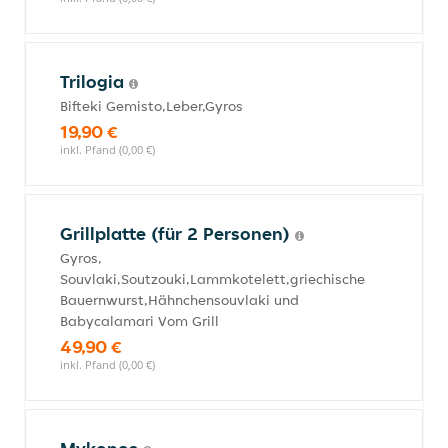
Trilogia
Bifteki Gemisto,Leber,Gyros
19,90 €
inkl. Pfand (0,00 €)
Grillplatte (für 2 Personen)
Gyros,
Souvlaki,Soutzouki,Lammkotelett,griechische
Bauernwurst,Hähnchensouvlaki und
Babycalamari Vom Grill
49,90 €
inkl. Pfand (0,00 €)